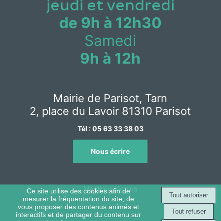
jeudi et vendredi
de 9h à 12h30
Samedi
9h à 12h
Mairie de Parisot, Tarn
2, place du Lavoir 81310 Parisot
Tél :
05 63 33 38 03
Nous écrire
Mentions légales
Ce site utilise des cookies afin de
mesurer la fréquentation du site, de
vous proposer des contenus animés et
interactifs et de partager du contenu sur