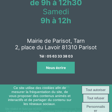
de 9h à 12h30
Samedi
9h à 12h
Mairie de Parisot, Tarn
2, place du Lavoir 81310 Parisot
Tél :
05 63 33 38 03
Nous écrire
Mentions légales
Ce site utilise des cookies afin de
mesurer la fréquentation du site, de
vous proposer des contenus animés et
interactifs et de partager du contenu sur
les réseaux sociaux.
Personnalis
Site réalisé et Suivi par AGEDI
- Hébergement Internet par Net15 -
Site administrable
er
CMS propulsé par WebSee
-
Conditions Générales d'Utilisation
-
Gérer les cookies